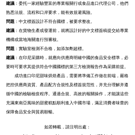
建議
：委托一家經驗豐富的專業報關行或食品進口代理公司，他們
熟悉法規、流程和口岸要求，能有效規避風險。
問題
：中文標簽設計不符合國標，被要求整改。
建議
：在貨物生產或發運前，就將設計好的中文標簽稿提交給專業
機構或當地海關進行預審核。
問題
：實驗室檢測不合格，如添加劑超標。
建議
：在印尼采購時，就應向供應商明確中國的食品安全標準，必
要時可要求其提供符合中國國標的第三方檢測報告作為采購前提。
成功進口印尼甜味烘焙產品，需要將準備工作做在前端，嚴格
把控供應商資質、產品配方合規性及標簽規范性，并充分理解并遵
循中國的檢驗檢疫程序。通過合規、高效的報關操作，才能讓這些
充滿東南亞風味的甜蜜糕點順利進入中國市場，滿足消費者味蕾的
保障食品安全與貿易順暢。
如若轉載，請注明出處：