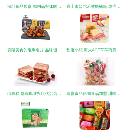
深圳食品袋廠 肉制品與休閑食品真空包裝袋的卓越制造
舟山市普陀禾豐機械廠 專注食品機械配件，助力甜味烘焙產品產業發展
貴陽美食的璀璨名片 品味但家香酥鴨，探尋地道貴州味
甜蜜小憩 海太ACE草莓巧克力夾心餅干，辦公室里的無脊椎“小確幸”
山楂糕 傳統風味與現代烘焙的甜蜜交融
瑞豐食品休閑食品加盟 甜味烘焙產品引領市場，加盟店裝修圖賞析