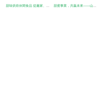
甜味烘焙休閑食品 從廠家、批發到價格的全面解析
甜蜜事業，共贏未來——山東食品廠休閑食品加盟與甜味烘焙產品全解析