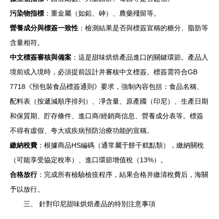
污染物指標
：重金屬（如鉛、砷）、農藥殘留等。
營養成分與標簽一致性
：檢測結果是否與標簽宣稱的糖分、脂肪等
含量相符。
中文標簽審核與備案
：這是甜味烘焙產品進口的關鍵環節。產品入
境前或入境時，必須提前設計并審核中文標簽。標簽需符合GB
7718《預包裝食品標簽通則》要求，強制內容包括：食品名稱、
配料表（按遞減順序排列）、凈含量、原產國（印尼）、生產日期
和保質期、貯存條件、進口商/經銷商信息、營養成分表等。標簽
不得有虛假、夸大或疾病預防治療功能的宣稱。
繳納稅費
：根據商品HS編碼（通常屬于餅干糕點類），繳納關稅
（可能享受協定稅率）、進口環節增值稅（13%）。
合格放行
：完成所有檢驗檢疫程序，結果合格并繳清稅費后，海關
予以放行。
三、 針對印尼甜味烘焙產品的特別注意事項