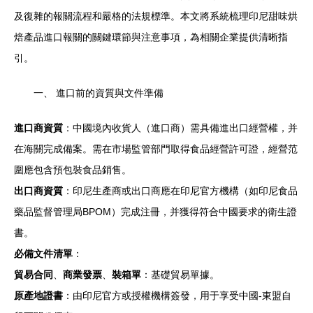
及復雜的報關流程和嚴格的法規標準。本文將系統梳理印尼甜味烘
焙產品進口報關的關鍵環節與注意事項，為相關企業提供清晰指
引。
一、 進口前的資質與文件準備
進口商資質
：中國境內收貨人（進口商）需具備進出口經營權，并
在海關完成備案。需在市場監管部門取得食品經營許可證，經營范
圍應包含預包裝食品銷售。
出口商資質
：印尼生產商或出口商應在印尼官方機構（如印尼食品
藥品監督管理局BPOM）完成注冊，并獲得符合中國要求的衛生證
書。
必備文件清單
：
貿易合同
、
商業發票
、
裝箱單
：基礎貿易單據。
原產地證書
：由印尼官方或授權機構簽發，用于享受中國-東盟自