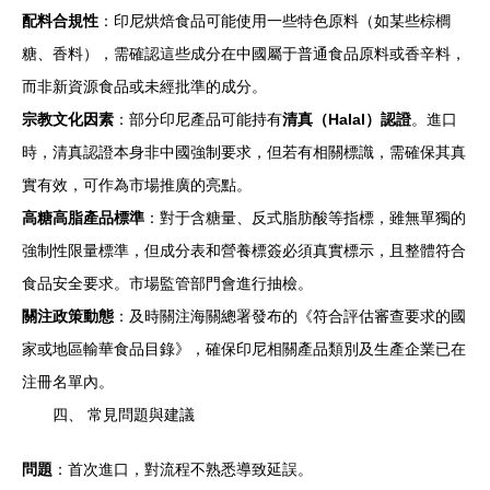
配料合規性
：印尼烘焙食品可能使用一些特色原料（如某些棕櫚
糖、香料），需確認這些成分在中國屬于普通食品原料或香辛料，
而非新資源食品或未經批準的成分。
宗教文化因素
：部分印尼產品可能持有
清真（Halal）認證
。進口
時，清真認證本身非中國強制要求，但若有相關標識，需確保其真
實有效，可作為市場推廣的亮點。
高糖高脂產品標準
：對于含糖量、反式脂肪酸等指標，雖無單獨的
強制性限量標準，但成分表和營養標簽必須真實標示，且整體符合
食品安全要求。市場監管部門會進行抽檢。
關注政策動態
：及時關注海關總署發布的《符合評估審查要求的國
家或地區輸華食品目錄》，確保印尼相關產品類別及生產企業已在
注冊名單內。
四、 常見問題與建議
問題
：首次進口，對流程不熟悉導致延誤。