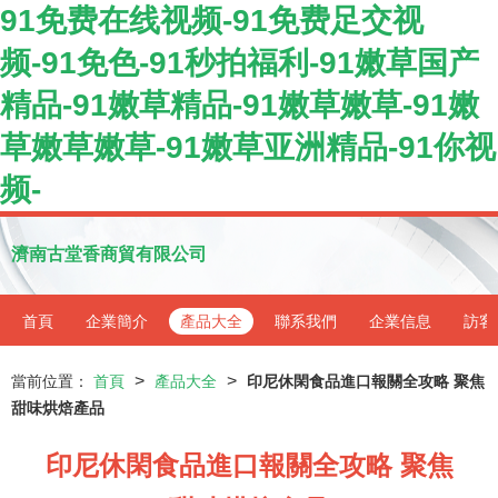
91免费在线视频-91免费足交视
频-91免色-91秒拍福利-91嫩草国产
精品-91嫩草精品-91嫩草嫩草-91嫩
草嫩草嫩草-91嫩草亚洲精品-91你视
频-
濟南古堂香商貿有限公司
首頁
企業簡介
產品大全
聯系我們
企業信息
訪客
>
>
當前位置：
首頁
產品大全
印尼休閑食品進口報關全攻略 聚焦
甜味烘焙產品
印尼休閑食品進口報關全攻略 聚焦