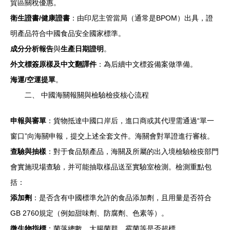
貿區關稅優惠。
衛生證書/健康證書
：由印尼主管當局（通常是BPOM）出具，證
明產品符合中國食品安全國家標準。
成分分析報告
與
生產日期證明
。
外文標簽原樣及中文翻譯件
：為后續中文標簽備案做準備。
海運/空運提單
。
二、 中國海關報關與檢驗檢疫核心流程
申報與審單
：貨物抵達中國口岸后，進口商或其代理需通過“單一
窗口”向海關申報，提交上述全套文件。海關會對單證進行審核。
查驗與抽樣
：對于食品類產品，海關及所屬的出入境檢驗檢疫部門
會實施現場查驗，并可能抽取樣品送至實驗室檢測。檢測重點包
括：
添加劑
：是否含有中國標準允許的食品添加劑，且用量是否符合
GB 2760規定（例如甜味劑、防腐劑、色素等）。
微生物指標
：菌落總數、大腸菌群、霉菌等是否超標。